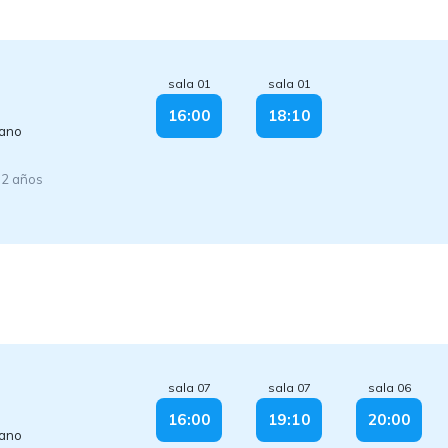
sala 01
sala 01
16:00
18:10
lano
12 años
sala 07
sala 07
sala 06
16:00
19:10
20:00
lano