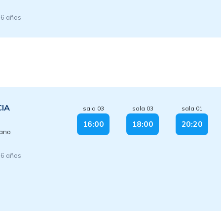
16 años
CIA
sala 03
sala 03
sala 01
16:00
18:00
20:20
lano
16 años