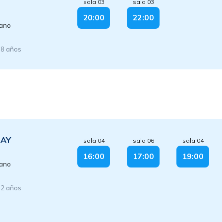
sala 03
sala 03
20:00
22:00
lano
18 años
DAY
sala 04
sala 06
sala 04
16:00
17:00
19:00
lano
12 años