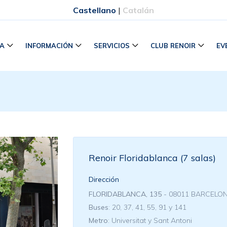
Castellano
|
Catalán
RA
INFORMACIÓN
SERVICIOS
CLUB RENOIR
EV
Renoir Floridablanca (7 salas)
Dirección
FLORIDABLANCA, 135
- 08011 BARCELO
Buses
: 20, 37, 41, 55, 91 y 141
Metro
: Universitat y Sant Antoni