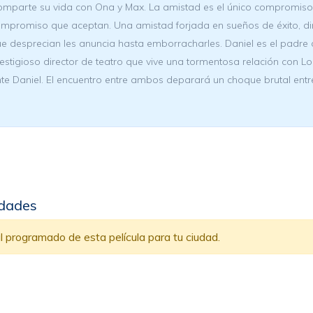
mparte su vida con Ona y Max. La amistad es el único compromiso 
mpromiso que aceptan. Una amistad forjada en sueños de éxito, di
e desprecian les anuncia hasta emborracharles. Daniel es el padre 
estigioso director de teatro que vive una tormentosa relación con L
te Daniel. El encuentro entre ambos deparará un choque brutal entr
udades
 programado de esta película para tu ciudad.