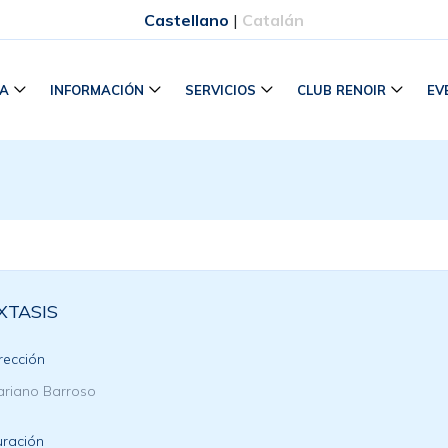
Castellano
|
Catalán
RA
INFORMACIÓN
SERVICIOS
CLUB RENOIR
EV
XTASIS
rección
riano Barroso
ración