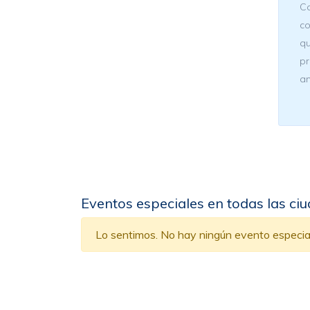
Co
co
qu
pr
an
Eventos especiales en todas las ci
Lo sentimos. No hay ningún evento especial