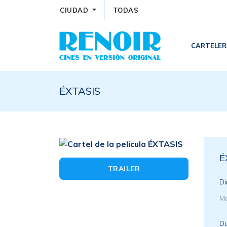
CIUDAD
TODAS
CARTELE
ÉXTASIS
É
TRAILER
Di
Ma
Du