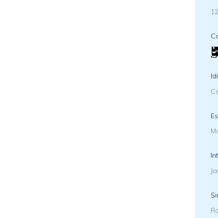
12
Ca
Id
Ca
Es
Ma
In
Ja
Si
Ro