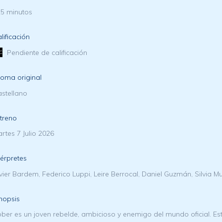
5 minutos
lificación
Pendiente de calificación
ioma original
stellano
treno
rtes 7 Julio 2026
térpretes
vier Bardem, Federico Luppi, Leire Berrocal, Daniel Guzmán, Silvia M
nopsis
ber es un joven rebelde, ambicioso y enemigo del mundo oficial. E