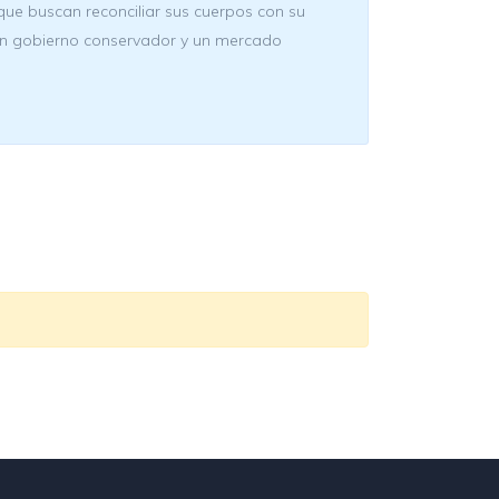
que buscan reconciliar sus cuerpos con su
r un gobierno conservador y un mercado