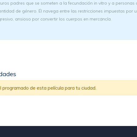
turos padres que se someten a la fecundación in vitro y a personas 
entidad de género. Él navega entre las restricciones impuestas po
resivo, ansioso por convertir los cuerpos en mercancía.
udades
 programado de esta película para tu ciudad.