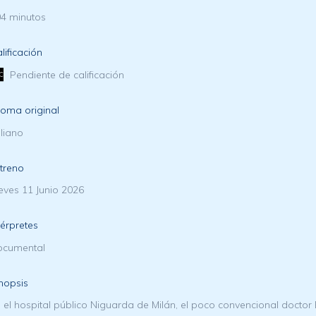
4 minutos
lificación
Pendiente de calificación
ioma original
aliano
treno
eves 11 Junio 2026
térpretes
ocumental
nopsis
 el hospital público Niguarda de Milán, el poco convencional doctor 