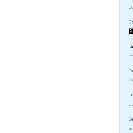
10
Ca
Id
It
Es
Ju
In
D
Si
En