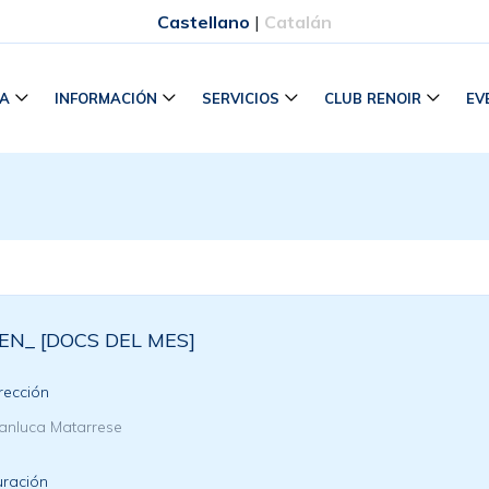
Castellano
|
Catalán
RA
INFORMACIÓN
SERVICIOS
CLUB RENOIR
EV
EN_ [DOCS DEL MES]
rección
anluca Matarrese
ración