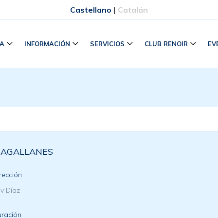
Castellano
|
Catalán
RA
INFORMACIÓN
SERVICIOS
CLUB RENOIR
EV
AGALLANES
rección
v Díaz
ración