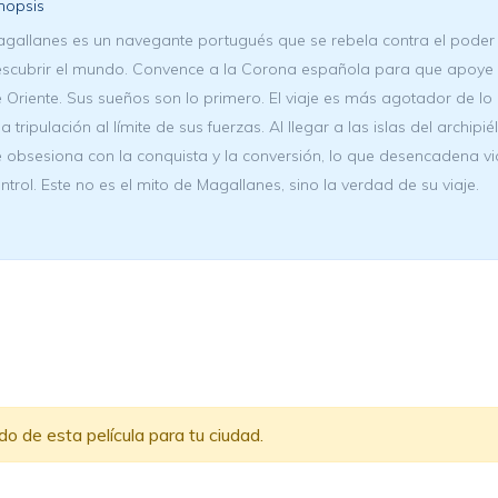
nopsis
gallanes es un navegante portugués que se rebela contra el poder
scubrir el mundo. Convence a la Corona española para que apoye s
 Oriente. Sus sueños son lo primero. El viaje es más agotador de l
la tripulación al límite de sus fuerzas. Al llegar a las islas del arc
 obsesiona con la conquista y la conversión, lo que desencadena v
ntrol. Este no es el mito de Magallanes, sino la verdad de su viaje.
 de esta película para tu ciudad.