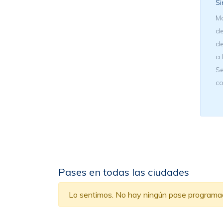
Si
Ma
de
de
a 
Se
co
Pases en todas las ciudades
Lo sentimos. No hay ningún pase programado