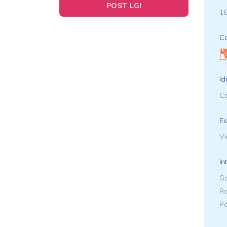
POST LGI
16
Ca
Id
Ca
Es
Vi
In
Ga
Ro
Pa