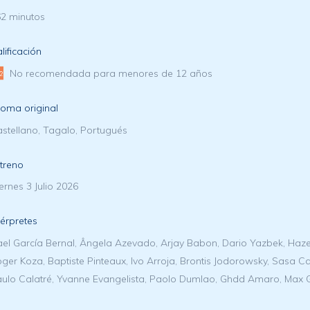
2 minutos
lificación
No recomendada para menores de 12 años
ioma original
stellano, Tagalo, Portugués
treno
ernes 3 Julio 2026
térpretes
el García Bernal, Ângela Azevado, Arjay Babon, Dario Yazbek, Haze
ger Koza, Baptiste Pinteaux, Ivo Arroja, Brontis Jodorowsky, Sasa 
ulo Calatré, Yvanne Evangelista, Paolo Dumlao, Ghdd Amaro, Max 