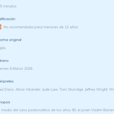
5 minutos
lificación
No recomendada para menores de 12 años
ioma original
glés
treno
ernes 6 Marzo 2026
térpretes
ul Dano, Alicia Vikander, Jude Law, Tom Sturridge, Jeffrey Wright, Wi
nopsis
 medio del caos postsoviético de los años 90, el joven Vadim Bara