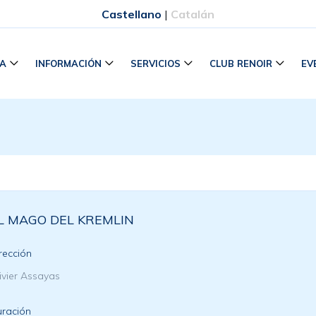
Castellano
|
Catalán
RA
INFORMACIÓN
SERVICIOS
CLUB RENOIR
EV
L MAGO DEL KREMLIN
rección
ivier Assayas
ración