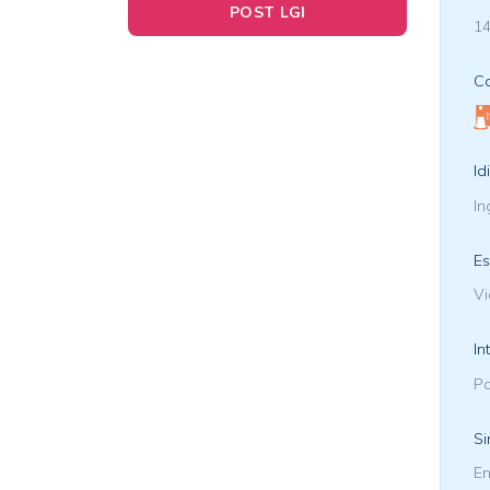
POST LGI
14
Ca
Id
In
Es
Vi
In
Pa
Si
En