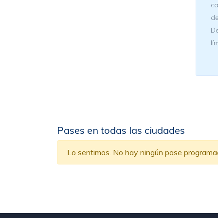
ca
de
De
lí
Pases en todas las ciudades
Lo sentimos. No hay ningún pase programado