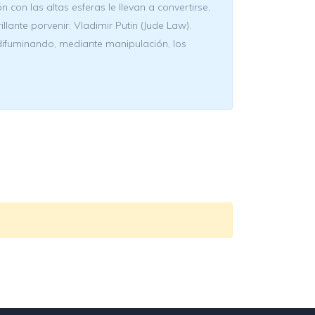
 con las altas esferas le llevan a convertirse,
lante porvenir: Vladimir Putin (Jude Law).
difuminando, mediante manipulación, los